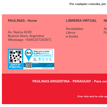
Por cualquier consulta, por
PAULINAS - Home
LIBRERÍA VIRTUAL
N
Novedades
Ar
Av. Nazca 4249
Libros
P
Buenos Aires, Argentina.
e-books
Whatsapp: +5491157242971
PAULINAS ARGENTINA - PARAGUAY - Para consu
Este sitio web ha sido o