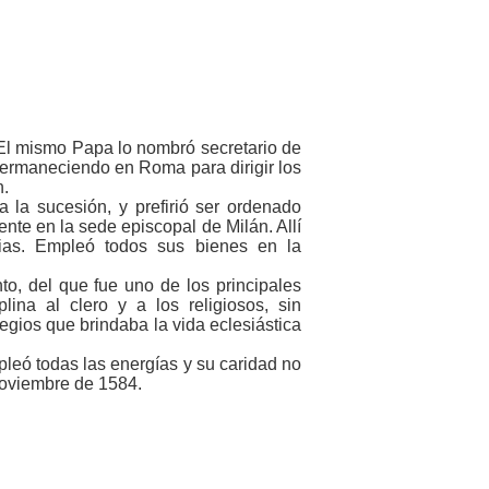
 El mismo Papa lo nombró secretario de
ermaneciendo en Roma para dirigir los
n.
 la sucesión, y prefirió ser ordenado
nte en la sede episcopal de Milán. Allí
ias. Empleó todos sus bienes en la
to, del que fue uno de los principales
lina al clero y a los religiosos, sin
egios que brindaba la vida eclesiástica
mpleó todas las energías y su caridad no
 noviembre de 1584.