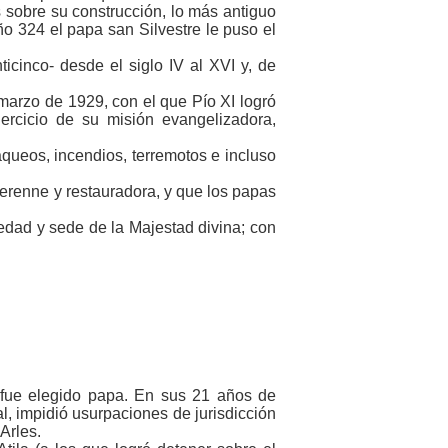
cos sobre su construcción, lo más antiguo
o 324 el papa san Silvestre le puso el
cinco- desde el siglo IV al XVI y, de
 marzo de 1929, con el que Pío XI logró
jercicio de su misión evangelizadora,
saqueos, incendios, terremotos e incluso
perenne y restauradora, y que los papas
edad y sede de la Majestad divina; con
 fue elegido papa. En sus 21 años de
al, impidió usurpaciones de jurisdicción
Arles.