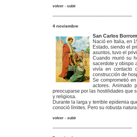
volver
-
subir
----------------------------------------------------
4 noviembre
San Carlos Borro
Nació en Italia, en
Estado, siendo el p
asuntos, tuvo el pri
Cuando murió su her
sacerdote y obispo a
vivía en contacto
construcción de hosp
Se comprometió en l
actores. Animado po
preocuparse por las hostilidades que s
y religiosa.
Durante la larga y terrible epidemia qu
conoció límites. Pero su robusta natura
volver
-
subir
----------------------------------------------------