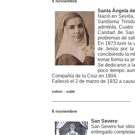
5 noviembre
Santa Ángela de
Nació en Sevilla
Santísima Trinid
admitida. Cuatro 
Caridad de San 
problemas de salu
En 1873 tuvo la v
de Jesús por la 
concibiendo la m
tomar forma su p
Se dedicaron a la
poco tiempo aum
Compañía de la Cruz en 1904.
Falleció el 2 de marzo de 1932 a cau
volver
-
subir
----------------------------------------------------
6 noviembre
San Severo
San Severo fue obis
entregado completame