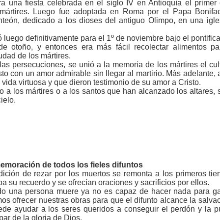
ra una fiesta celebrada en el siglo IV en Antioquía el prim
mártires. Luego fue adoptada en Roma por el Papa Bonifac
nteón, dedicado a los dioses del antiguo Olimpo, en una igle
 luego definitivamente para el 1º de noviembre bajo el pontific
de otoño, y entonces era más fácil recolectar alimentos p
udad de los mártires.
as persecuciones, se unió a la memoria de los mártires el cul
sto con un amor admirable sin llegar al martirio. Más adelante,
vida virtuosa y que dieron testimonio de su amor a Cristo.
lo a los mártires o a los santos que han alcanzado los altares, 
ielo.
moración de todos los fieles difuntos
dición de rezar por los muertos se remonta a los primeros ti
a su recuerdo y se ofrecían oraciones y sacrificios por ellos.
o una persona muere ya no es capaz de hacer nada para ganar
s ofrecer nuestras obras para que el difunto alcance la salva
ede ayudar a los seres queridos a conseguir el perdón y la p
ipar de la gloria de Dios.