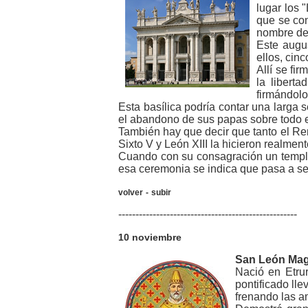
lugar los 
que se con
nombre de 
Este augus
ellos, cin
Allí se fi
la libert
firmándolo
Esta basílica podría contar una larga s
el abandono de sus papas sobre todo e
También hay que decir que tanto el Ren
Sixto V y León XIII la hicieron realmen
Cuando con su consagración un templo 
esa ceremonia se indica que pasa a se
volver
-
subir
----------------------------------------------------
10 noviembre
San León Ma
Nació en Etru
pontificado lle
frenando las am