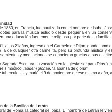
rinidad
 de 1880, en Francia, fue bautizada con el nombre de Isabel Jos
dotes para la música estudió desde pequeña en un conserv
én una educación fuertemente religiosa por parte de su familia
1, a los 21años, ingresó en el Carmelo de Dijon, donde tomó el
 la de cualquier otra carmelita, pero su profunda mística y es
amientos y meditaciones se conocieron gracias a sus escritos y
a Sagrada Escritura su vocación en la Iglesia: ser para Dios “una
re simbólico,
laudem gloriae
, “alabanza de gloria”.
tuberculosis, y murió el 9 de noviembre de ese mismo a año, a
n de la Basílica de Letrán
dral de Roma, la catedral del papa. El nombre de Letrán le vie