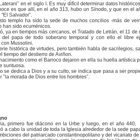
"Laterani" en el siglo I. Es muy difícil determinar datos históri
oce es que allí, en el año 313, hubo un Sínodo, y que en el añ
“El Salvador”.
to templo ha sido la sede de muchos concilios -más de veinti
co han sido ecuménicos.
rmó, ya en tiempos más cercanos, el Tratado de Letrán, el 11 de
ad del papa de todo soberano temporal y con ello el libre e
 con Mussolini.
erie histórica de virtudes, pero también habla de sacrilegios, 
l tiempo del destierro de Aviñon.
acimiento como el Barroco dejaron en ella su huella artística 
te suntuosa.
se dedica a Dios y a su culto, se indica que pasa a ser propi
r "la morada de Dios entre los hombres".
gno
ria, primero fue diácono en la Urbe y luego, en el año 440,
vó a cabo la unidad de toda la Iglesia alrededor de la sede pap
biciones del patriarcado constantinopolitano y del vicariato de 