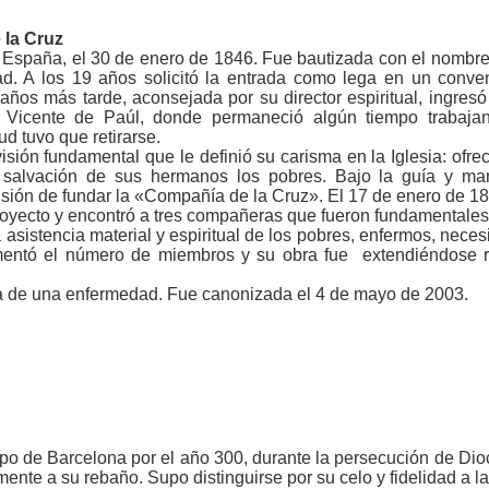
 la Cruz
, España, el 30 de enero de 1846. Fue bautizada con el nombre
ad. A los 19 años solicitó la entrada como lega en un conv
años más tarde, aconsejada por su director espiritual, ingres
Vicente de Paúl, donde permaneció algún tiempo trabajan
d tuvo que retirarse.
isión fundamental que le definió su carisma en la Iglesia: ofr
salvación de sus hermanos los pobres. Bajo la guía y mano 
isión de fundar la «Compañía de la Cruz». El 17 de enero de 
royecto y encontró a tres compañeras que fueron fundamentales 
 asistencia material y espiritual de los pobres, enfermos, neces
entó el número de miembros y su obra fue extendiéndose r
sa de una enfermedad. Fue canonizada el 4 de mayo de 2003.
po de Barcelona por el año 300, durante la persecución de Dio
nte a su rebaño. Supo distinguirse por su celo y fidelidad a la 