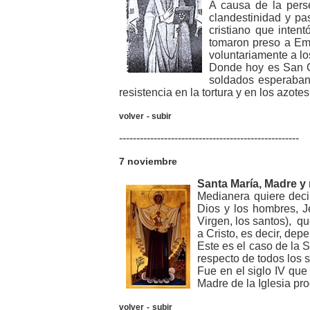
A causa de la pers
clandestinidad y pa
cristiano que inten
tomaron preso a Eme
voluntariamente a l
Donde hoy es San C
soldados esperaban 
resistencia en la tortura y en los azo
volver
-
subir
----------------------------------------------------
7 noviembre
Santa María, Madre y 
Medianera quiere deci
Dios y los hombres, Je
Virgen, los santos), q
a Cristo, es decir, dep
Este es el caso de la 
respecto de todos los 
Fue en el siglo IV que 
Madre de la Iglesia pro
volver
-
subir