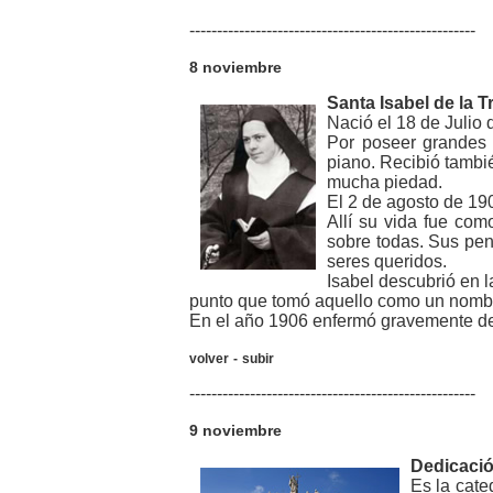
----------------------------------------------------
8 noviembre
Santa Isabel de la T
Nació el 18 de Julio
Por poseer grandes 
piano. Recibió tambi
mucha piedad.
El 2 de agosto de 190
Allí su vida fue como
sobre todas. Sus pens
seres queridos.
Isabel descubrió en l
punto que tomó aquello como un nomb
En el año 1906 enfermó gravemente de 
volver
-
subir
----------------------------------------------------
9 noviembre
Dedicació
Es la cate