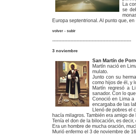
La con
se de
monast
Europa septentrional. Al punto que, en 
volver
-
subir
----------------------------------------------------
3 noviembre
San Martín de Porr
Martín nació en Lim
mulato.
Junto con su herma
como hijos de él, y
Martín regresó a 
sanador. Con lo qu
Conoció en Lima a l
encargaba de las la
Llenó de pobres el c
hacía milagros. También era amigo de 
Tenía el don de la bilocación, es decir
Era un hombre de mucha oración, mucha
Murió enfermo el 3 de noviembre de 1