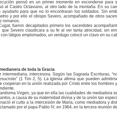
ecución pensó en un primer momento en esconderse para se
só al Castro Octaviano, al otro lado de la montaña. En su c
tó ayudarlo para que no lo encontraran los soldados. Sin em
trio y por ello el obispo Severo, acompañado de otros sacerd
os romanos.
ugat, fueron decapitados primero los sacerdotes acompañante
que Severo claudicara a su fe al ver tanta atrocidad, sin em
tes con látigos emplomados, un verdugo colocó un clavo en su ca
medianera de toda la Gracia
r intermediaria, intercesora. Según las Sagrada Escrituras, 
sucristo” (1 Tim 2, 5). La Iglesia afirma que pueden admitir
ue cooperan en la unión realizada por Cristo entre los hombres
endiente.
Santísima Virgen, ya que en ella las cualidades de mediadora s
santos, a causa de su maternidad divina y de la unión tan espec
nació el culto a la intercesión de María, como mediadora y distri
clamado por el papa Pablo IV, en 1964, en la tercera reunión del