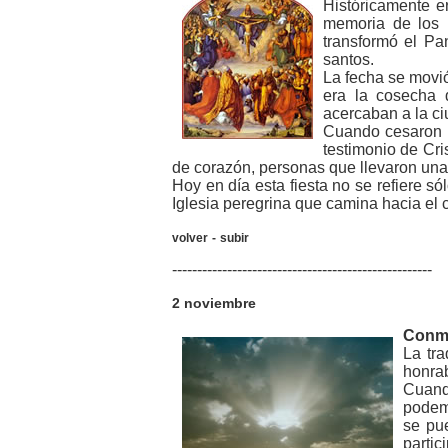
Históricamente e
memoria de los 
transformó el Pa
santos.
La fecha se movió
era la cosecha 
acercaban a la ci
Cuando cesaron l
testimonio de Cri
de corazón, personas que llevaron una 
Hoy en día esta fiesta no se refiere só
Iglesia peregrina que camina hacia el c
volver
-
subir
----------------------------------------------------
2 noviembre
Conme
La tra
honrab
Cuand
podemo
se pu
partic