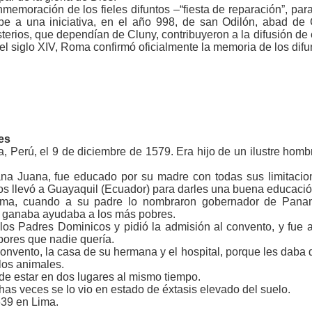
memoración de los fieles difuntos –“fiesta de reparación”, para
be a una iniciativa, en el año 998, de san Odilón, abad de
erios, que dependían de Cluny, contribuyeron a la difusión de
el siglo XIV, Roma confirmó oficialmente la memoria de los difu
es
a, Perú, el 9 de diciembre de 1579. Era hijo de un ilustre hom
na Juana, fue educado por su madre con todas sus limitacion
 los llevó a Guayaquil (Ecuador) para darles una buena educació
Lima, cuando a su padre lo nombraron gobernador de Panam
e ganaba ayudaba a los más pobres.
os Padres Dominicos y pidió la admisión al convento, y fue a
bores que nadie quería.
onvento, la casa de su hermana y el hospital, porque les daba d
los animales.
, de estar en dos lugares al mismo tiempo.
s veces se lo vio en estado de éxtasis elevado del suelo.
639 en Lima.