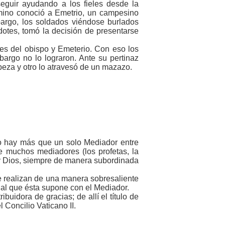
guir ayudando a los fieles desde la
amino conoció a Emetrio, un campesino
bargo, los soldados viéndose burlados
otes, tomó la decisión de presentarse
s del obispo y Emeterio. Con eso los
bargo no lo lograron. Ante su pertinaz
beza y otro lo atravesó de un mazazo.
“no hay más que un solo Mediador entre
se muchos mediadores (los profetas, la
 y Dios, siempre de manera subordinada
e realizan de una manera sobresaliente
ial que ésta supone con el Mediador.
buidora de gracias; de allí el título de
 Concilio Vaticano II.