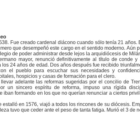
meo
 1538. Fue creado cardenal diácono cuando sólo tenía 21 años.
rimero que desempeñó este cargo en el sentido moderno. Aún p
vilegio de poder administrar desde lejos la arquidiócesis de Milá
mano mayor, renunció definitivamente al título de conde y a
 los 24 años de edad. Dos años después fue recibido triunfalme
 con el pueblo para escuchar sus necesidades y confidenc
itales, hospicios y casas de formación para el clero.
levar adelante las reformas sugeridas por el concilio de Tren
r un sincero espíritu de reforma, impuso una rígida discip
e iban formando en los que no querían renunciar a ciertos privil
e estalló en 1576, viajó a todos los rincones de su diócesis. E
leza tuvo que ceder ante el peso de tanta fatiga. Murió el 3 de